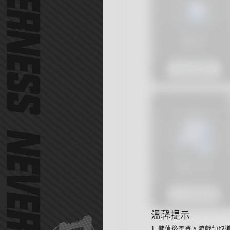
溫馨提示
1. 儲值後需登入遊戲領